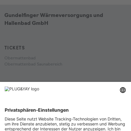
Gundelfinger Wärmeversorgungs und
Hallenbad GmbH
TICKETS
Obermattenbad
Obermattenbad Saunabereich
UNTERNEHMEN
AGB für Käufer
Widerrufsbelehrung für Tickets
Datenschutzerklärung
Online-Streitbelegung und alternative Streitschlichtung
Impressum
Für Veranstalter