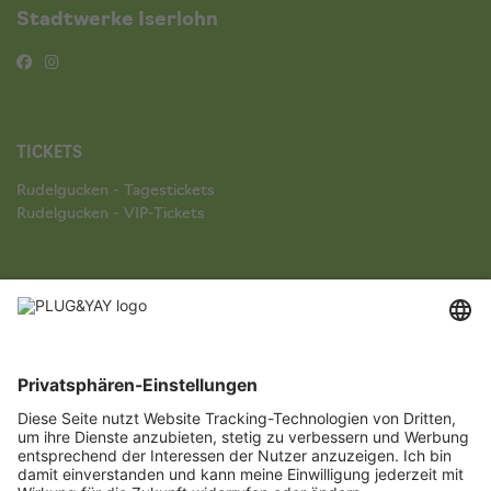
Stadtwerke Iserlohn
TICKETS
Rudelgucken - Tagestickets
Rudelgucken - VIP-Tickets
UNTERNEHMEN
AGB für Käufer
Widerrufsbelehrung für Tickets
Datenschutzerklärung
Online-Streitbelegung und alternative Streitschlichtung
Impressum
Für Veranstalter